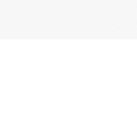
Sehen. Hören. Fühlen.
Besondere Momente passieren nicht von alleine. Sie
entstehen, wenn ungewöhnliche Ereignisse zu einer
bestimmten Zeit an einem bestimmten Ort ablaufen. Das
kann man dem Zufall überlassen – oder sekundengenau
planen. Genau das ist unsere Aufgabe: Wir inszenieren
Erlebnisse. Im Film, im Fernsehen und hautnah.
Wer auffallen will, braucht THS-media.